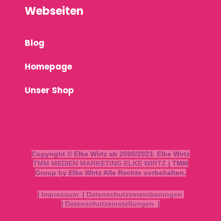
Webseiten
Blog
Homepage
Unser Shop
Copyright © Elke Wirtz ab 2000/2023. Elke Wirtz
TMM MEDIEN MARKETING ELKE WIRTZ
| TMM
Group by Elke Wirtz Alle Rechte vorbehalten.
|
Impressum
|
Datenschutzvereinbarungen
|
Datenschutzeinstellungen
|