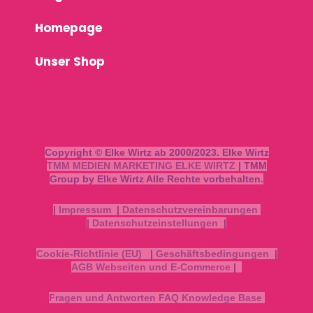
Homepage
Unser Shop
Copyright © Elke Wirtz ab 2000/2023. Elke Wirtz
TMM MEDIEN MARKETING ELKE WIRTZ
| TMM
Group by Elke Wirtz Alle Rechte vorbehalten.
|
Impressum
|
Datenschutzvereinbarungen
|
Datenschutzeinstellungen
|
Cookie-Richtlinie (EU)
|
Geschäftsbedingungen
|
AGB Webseiten und E-Commerce
|
Fragen und Antworten FAQ Knowledge Base