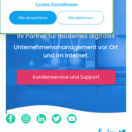
MARKETING
Cookie-Einstellungen
Elke Wirtz
TMM Home/Leistungen
Alle akzeptieren
Alle ablehnen
TMM Blog
Ihr Partner für modernes digitales
TMM Shop
Unternehmensmanagement vor Ort
und im Internet.
Partner und Partnershops
Kundenservice und Support
Kontakt und Service