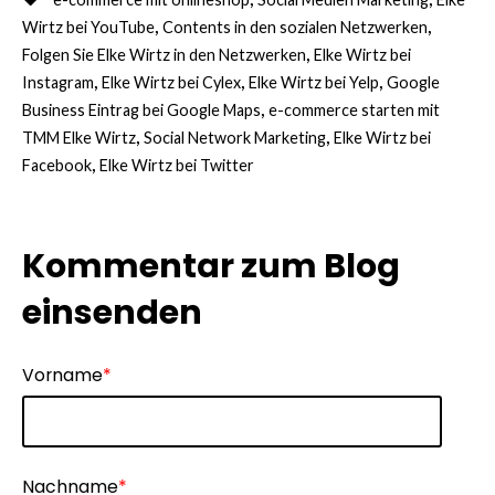
Es gibt keine Vorschläge, da das Suchfeld
,
,
Wirtz bei YouTube
Contents in den sozialen Netzwerken
,
Folgen Sie Elke Wirtz in den Netzwerken
Elke Wirtz bei
,
,
,
Instagram
Elke Wirtz bei Cylex
Elke Wirtz bei Yelp
Google
,
Business Eintrag bei Google Maps
e-commerce starten mit
,
,
TMM Elke Wirtz
Social Network Marketing
Elke Wirtz bei
,
Facebook
Elke Wirtz bei Twitter
Kommentar zum Blog
einsenden
Vorname
*
Nachname
*